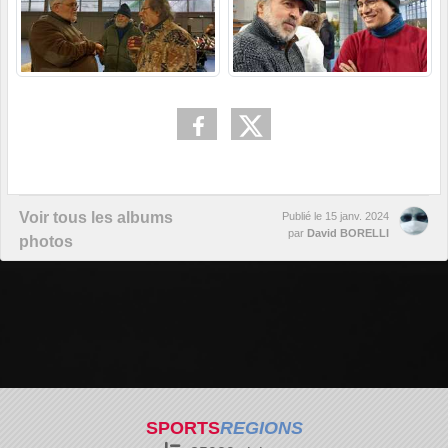
Voir tous les albums
Publié le
15 janv. 2024
par
David BORELLI
photos
SPORTS
REGIONS