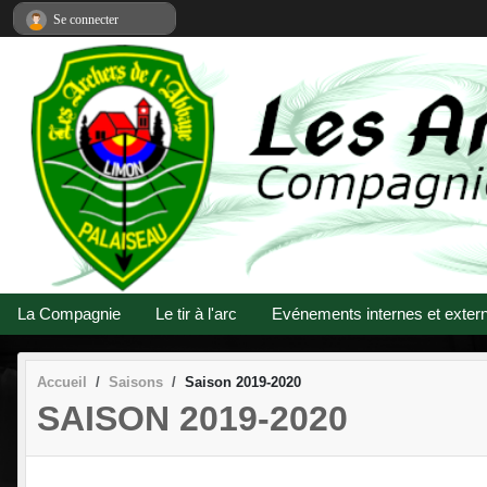
Panneau de gestion des cookies
Se connecter
La Compagnie
Le tir à l'arc
Evénements internes et exter
Accueil
Saisons
Saison 2019-2020
SAISON 2019-2020