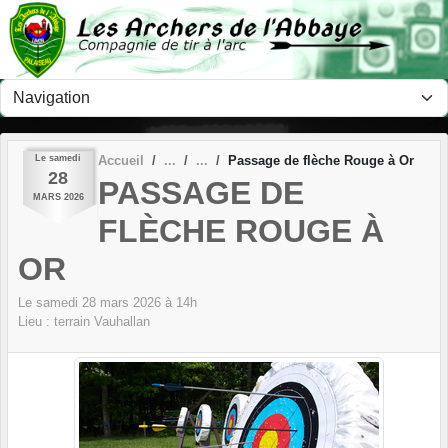
Panneau de gestion des cookies
Le
samedi
Accueil
Passage de flèche Rouge à Or
28
PASSAGE DE
MARS
2026
FLÈCHE ROUGE À
OR
Le
samedi
28
mars
2026
à 14h
Lieu :
terrain
Vauhallan