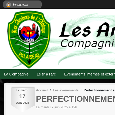
Panneau de gestion des cookies
Se connecter
La Compagnie
Le tir à l'arc
Evénements internes et exter
Accueil
Les évènements
Perfectionnement su
Le
mardi
17
PERFECTIONNEMENT
JUIN
2025
Le
mardi
17
juin
2025
à 19h