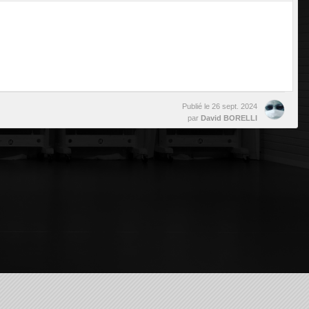
Publié le
26 sept. 2024
par
David BORELLI