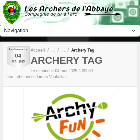
Panneau de gestion des cookies
Le
dimanche
Accueil
Archery Tag
04
ARCHERY TAG
MAI
2025
Le
dimanche
04
mai
2025
à 09h30
Lieu :
chemin de Limon
Vauhallan