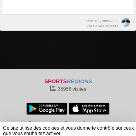
Publié le
17 mars 2025
par
David BORELLI
SPORTS
REGIONS
35958
visites
Charte cookies
Gestion des cookies
Ce site utilise des cookies et vous donne le contrôle sur ceux
Informations légales
Signaler un contenu inapproprié
que vous souhaitez activer