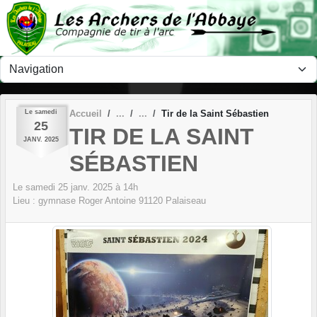
Panneau de gestion des cookies
Le
samedi
Accueil
Tir de la Saint Sébastien
25
TIR DE LA SAINT
JANV.
2025
SÉBASTIEN
Le
samedi
25
janv.
2025
à 14h
Lieu :
gymnase Roger Antoine
91120
Palaiseau