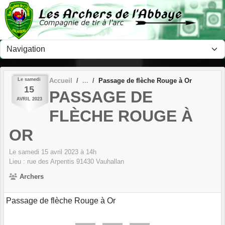
Panneau de gestion des cookies
Le
samedi
Accueil
Passage de flèche Rouge à Or
15
PASSAGE DE
AVRIL
2023
FLÈCHE ROUGE À
OR
Le
samedi
15
avril
2023
à 14h
Lieu :
rue des Arpentis
91430
Vauhallan
Archers
Passage de flèche Rouge à Or