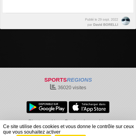
Publié le
29 sept. 2022
par
David BORELLI
SPORTS
REGIONS
36020
visites
Charte cookies
Gestion des cookies
Ce site utilise des cookies et vous donne le contrôle sur ceux
Informations légales
Signaler un contenu inapproprié
que vous souhaitez activer