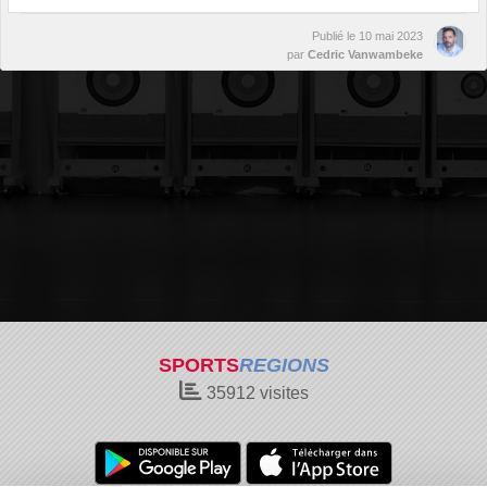
Publié le
10 mai 2023
par
Cedric Vanwambeke
SPORTS
REGIONS
35912
visites