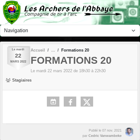
Panneau de gestion des cookies
Le
mardi
Accueil
Formations 20
22
FORMATIONS 20
MARS
2022
Le
mardi
22
mars
2022
de 18h30 à 22h30
Stagiaires
Publié le
07 nov. 2021
par
Cedric Vanwambeke