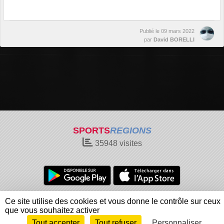
Publié le
09 mars 2022
par
David BORELLI
SPORTS
REGIONS
35948
visites
Charte cookies
Gestion des cookies
Ce site utilise des cookies et vous donne le contrôle sur ceux
Informations légales
Signaler un contenu inapproprié
que vous souhaitez activer
Tout accepter
Tout refuser
Personnaliser
Envie de participer ?
Connexion