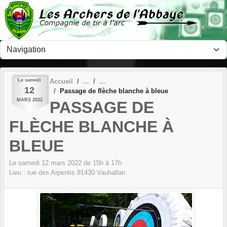
Panneau de gestion des cookies
Le
samedi
Accueil
12
Passage de flèche blanche à bleue
MARS
2022
PASSAGE DE
FLÈCHE BLANCHE À
BLEUE
Le
samedi
12
mars
2022
de 15h à 17h
Lieu :
rue des Arpentis
91430
Vauhallan