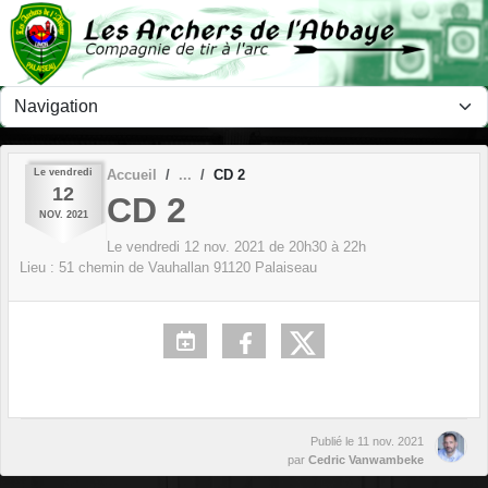
Panneau de gestion des cookies
Le
vendredi
Accueil
CD 2
12
CD 2
NOV.
2021
Le
vendredi
12
nov.
2021
de 20h30 à 22h
Lieu :
51 chemin de Vauhallan
91120
Palaiseau
Publié le
11 nov. 2021
par
Cedric Vanwambeke